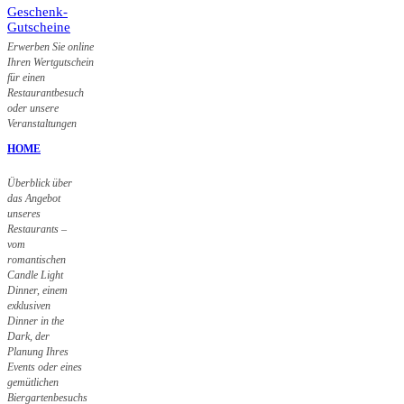
Geschenk-
Gutscheine
Erwerben Sie online
Ihren Wertgutschein
für einen
Restaurantbesuch
oder unsere
Veranstaltungen
HOME
Überblick über
das Angebot
unseres
Restaurants –
vom
romantischen
Candle Light
Dinner, einem
exklusiven
Dinner in the
Dark, der
Planung Ihres
Events oder eines
gemütlichen
Biergartenbesuchs