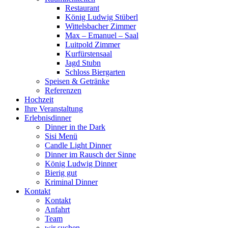
Restaurant
König Ludwig Stüberl
Wittelsbacher Zimmer
Max – Emanuel – Saal
Luitpold Zimmer
Kurfürstensaal
Jagd Stubn
Schloss Biergarten
Speisen & Getränke
Referenzen
Hochzeit
Ihre Veranstaltung
Erlebnisdinner
Dinner in the Dark
Sisi Menü
Candle Light Dinner
Dinner im Rausch der Sinne
König Ludwig Dinner
Bierig gut
Kriminal Dinner
Kontakt
Kontakt
Anfahrt
Team
wir suchen …