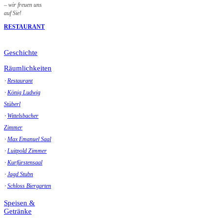
– wir freuen uns
auf Sie!
RESTAURANT
Geschichte
Räumlichkeiten
⋅
Restaurant
⋅
König Ludwig
Stüberl
⋅
Wittelsbacher
Zimmer
⋅
Max Emanuel Saal
⋅
Luitpold Zimmer
⋅
Kurfürstensaal
⋅
Jagd Stubn
⋅
Schloss Biergarten
Speisen &
Getränke