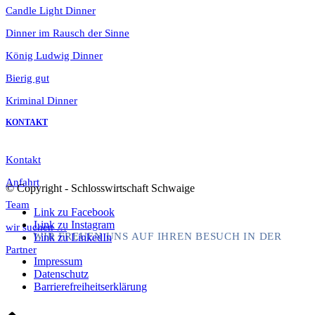
Candle Light Dinner
Dinner im Rausch der Sinne
König Ludwig Dinner
Bierig gut
Kriminal Dinner
KONTAKT
Kontakt
Anfahrt
© Copyright - Schlosswirtschaft Schwaige
Team
Link zu Facebook
Link zu Instagram
wir suchen …
WIR FREUEN UNS AUF IHREN BESUCH IN DER
Link zu LinkedIn
Partner
Impressum
Datenschutz
Barrierefreiheitserklärung