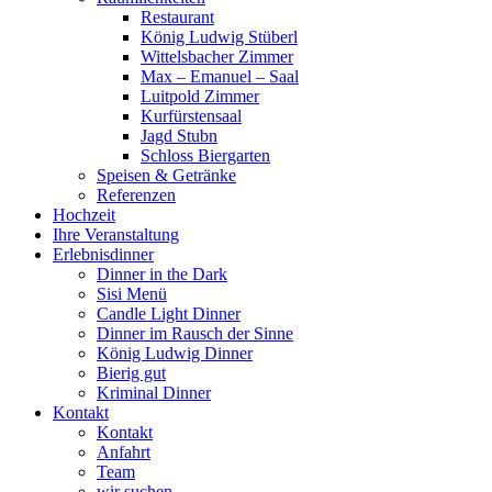
Restaurant
König Ludwig Stüberl
Wittelsbacher Zimmer
Max – Emanuel – Saal
Luitpold Zimmer
Kurfürstensaal
Jagd Stubn
Schloss Biergarten
Speisen & Getränke
Referenzen
Hochzeit
Ihre Veranstaltung
Erlebnisdinner
Dinner in the Dark
Sisi Menü
Candle Light Dinner
Dinner im Rausch der Sinne
König Ludwig Dinner
Bierig gut
Kriminal Dinner
Kontakt
Kontakt
Anfahrt
Team
wir suchen …