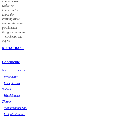
Dinner, einem
exklusiven
Dinner in the
Dark, der
Planung Ihres
Events oder eines
gemütlichen
Biergartenbesuchs
– wir freuen uns
auf Sie!
RESTAURANT
Geschichte
Räumlichkeiten
⋅
Restaurant
⋅
König Ludwig
Stüberl
⋅
Wittelsbacher
Zimmer
⋅
Max Emanuel Saal
⋅
Luitpold Zimmer