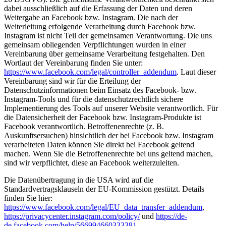
dabei ausschließlich auf die Erfassung der Daten und deren
Weitergabe an Facebook bzw. Instagram. Die nach der
Weiterleitung erfolgende Verarbeitung durch Facebook bzw.
Instagram ist nicht Teil der gemeinsamen Verantwortung. Die uns
gemeinsam obliegenden Verpflichtungen wurden in einer
Vereinbarung über gemeinsame Verarbeitung festgehalten. Den
Wortlaut der Vereinbarung finden Sie unter:
https://www.facebook.com/legal/controller_addendum
. Laut dieser
Vereinbarung sind wir für die Erteilung der
Datenschutzinformationen beim Einsatz des Facebook- bzw.
Instagram-Tools und für die datenschutzrechtlich sichere
Implementierung des Tools auf unserer Website verantwortlich. Für
die Datensicherheit der Facebook bzw. Instagram-Produkte ist
Facebook verantwortlich. Betroffenenrechte (z. B.
Auskunftsersuchen) hinsichtlich der bei Facebook bzw. Instagram
verarbeiteten Daten können Sie direkt bei Facebook geltend
machen. Wenn Sie die Betroffenenrechte bei uns geltend machen,
sind wir verpflichtet, diese an Facebook weiterzuleiten.
Die Datenübertragung in die USA wird auf die
Standardvertragsklauseln der EU-Kommission gestützt. Details
finden Sie hier:
https://www.facebook.com/legal/EU_data_transfer_addendum
,
https://privacycenter.instagram.com/policy/
und
https://de-
de.facebook.com/help/566994660333381
.