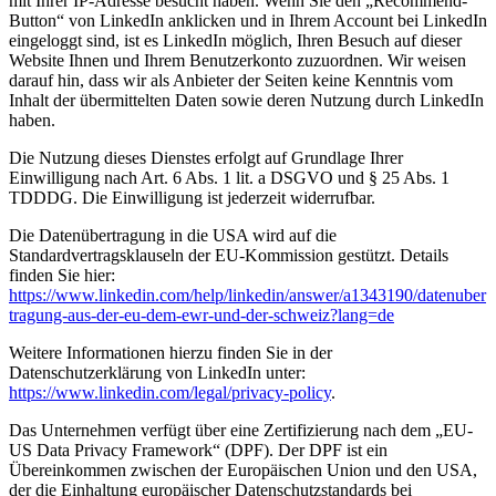
mit Ihrer IP-Adresse besucht haben. Wenn Sie den „Recommend-
Button“ von LinkedIn anklicken und in Ihrem Account bei LinkedIn
eingeloggt sind, ist es LinkedIn möglich, Ihren Besuch auf dieser
Website Ihnen und Ihrem Benutzerkonto zuzuordnen. Wir weisen
darauf hin, dass wir als Anbieter der Seiten keine Kenntnis vom
Inhalt der übermittelten Daten sowie deren Nutzung durch LinkedIn
haben.
Die Nutzung dieses Dienstes erfolgt auf Grundlage Ihrer
Einwilligung nach Art. 6 Abs. 1 lit. a DSGVO und § 25 Abs. 1
TDDDG. Die Einwilligung ist jederzeit widerrufbar.
Die Datenübertragung in die USA wird auf die
Standardvertragsklauseln der EU-Kommission gestützt. Details
finden Sie hier:
https://www.linkedin.com/help/linkedin/answer/a1343190/datenuber
tragung-aus-der-eu-dem-ewr-und-der-schweiz?lang=de
Weitere Informationen hierzu finden Sie in der
Datenschutzerklärung von LinkedIn unter:
https://www.linkedin.com/legal/privacy-policy
.
Das Unternehmen verfügt über eine Zertifizierung nach dem „EU-
US Data Privacy Framework“ (DPF). Der DPF ist ein
Übereinkommen zwischen der Europäischen Union und den USA,
der die Einhaltung europäischer Datenschutzstandards bei