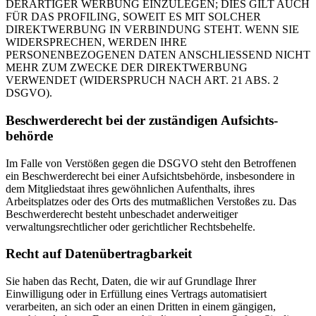
DERARTIGER WERBUNG EINZULEGEN; DIES GILT AUCH
FÜR DAS PROFILING, SOWEIT ES MIT SOLCHER
DIREKTWERBUNG IN VERBINDUNG STEHT. WENN SIE
WIDERSPRECHEN, WERDEN IHRE
PERSONENBEZOGENEN DATEN ANSCHLIESSEND NICHT
MEHR ZUM ZWECKE DER DIREKTWERBUNG
VERWENDET (WIDERSPRUCH NACH ART. 21 ABS. 2
DSGVO).
Beschwerde­recht bei der zuständigen Aufsichts­
behörde
Im Falle von Verstößen gegen die DSGVO steht den Betroffenen
ein Beschwerderecht bei einer Aufsichtsbehörde, insbesondere in
dem Mitgliedstaat ihres gewöhnlichen Aufenthalts, ihres
Arbeitsplatzes oder des Orts des mutmaßlichen Verstoßes zu. Das
Beschwerderecht besteht unbeschadet anderweitiger
verwaltungsrechtlicher oder gerichtlicher Rechtsbehelfe.
Recht auf Daten­übertrag­barkeit
Sie haben das Recht, Daten, die wir auf Grundlage Ihrer
Einwilligung oder in Erfüllung eines Vertrags automatisiert
verarbeiten, an sich oder an einen Dritten in einem gängigen,