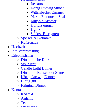
Restaurant
König Ludwig Stüberl
Wittelsbacher Zimmer
Max – Emanuel – Saal
Luitpold Zimmer
Kurfürstensaal
Jagd Stubn
Schloss Biergarten
Speisen & Getränke
Referenzen
Hochzeit
Ihre Veranstaltung
Erlebnisdinner
Dinner in the Dark
Sisi Menü
Candle Light Dinner
Dinner im Rausch der Sinne
König Ludwig Dinner
Bierig gut
Kriminal Dinner
Kontakt
Kontakt
Anfahrt
Team
wir suchen …